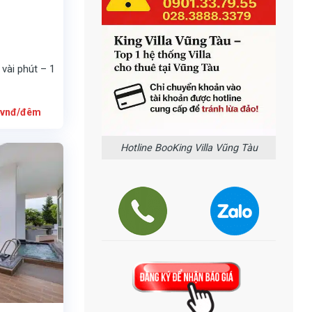
vài phút – 1
Giá
vnđ/đêm
hiện
tại
là:
2.500.000
Hotline BooKing Villa Vũng Tàu
vnđ/
đêm.