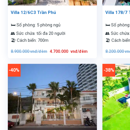
Villa 12/6C3 Trần Phú
Villa 178/7
🛏️ Số phòng: 5 phòng ngủ
🛏️ Số phòng
👥 Sức chứa: tối đa 20 người
👥 Sức chứa:
🏖️ Cách biển: 700m
🏖️ Cách biể
Giá
Giá
8.900.000
vnđ/đêm
4.700.000
vnđ/đêm
8.200.000
vn
gốc
hiện
là:
tại
8.900.000
là:
vnđ/
4.700.000
đêm.
vnđ/
-40%
-38%
đêm.