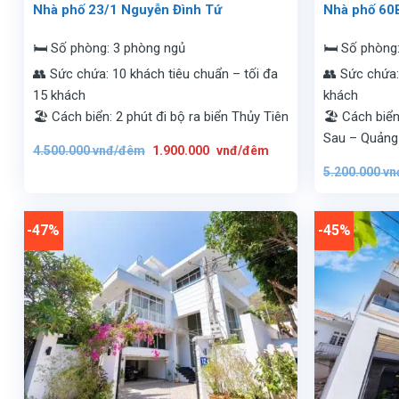
Nhà phố 23/1 Nguyễn Đình Tứ
Nhà phố 60
🛏️ Số phòng: 3 phòng ngủ
🛏️ Số phòng
👥 Sức chứa: 10 khách tiêu chuẩn – tối đa
👥 Sức chứa:
15 khách
khách
🏖️ Cách biển: 2 phút đi bộ ra biển Thủy Tiên
🏖️ Cách biển
Sau – Quảng
Giá
Giá
4.500.000
vnđ/đêm
1.900.000
vnđ/đêm
gốc
hiện
là:
tại
5.200.000
vn
4.500.000
là:
vnđ/
1.900.000
đêm.
vnđ/
đêm.
-47%
-45%