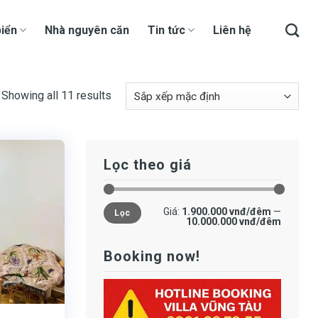
iển
Nhà nguyên căn
Tin tức
Liên hệ
Showing all 11 results
Lọc theo giá
Giá
Giá
Giá:
1.900.000 vnđ/đêm
—
Lọc
tối
tối
10.000.000 vnđ/đêm
thiểu
đa
Booking now!