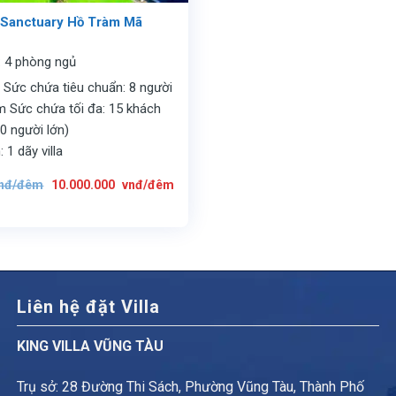
t Sanctuary Hồ Tràm Mã
: 4 phòng ngủ
 Sức chứa tiêu chuẩn: 8 người
em Sức chứa tối đa: 15 khách
0 người lớn)
 1 dãy villa
Giá
Giá
nđ/đêm
10.000.000
vnđ/đêm
gốc
hiện
là:
tại
16.000.000
là:
vnđ/
10.000.000
đêm.
vnđ/
đêm.
Liên hệ đặt Villa
KING VILLA VŨNG TÀU
Trụ sở: 28 Đường Thi Sách, Phường Vũng Tàu, Thành Phố