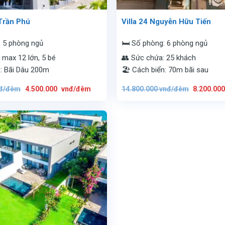
 Trần Phú
Villa 24 Nguyễn Hữu Tiến
: 5 phòng ngủ
🛏️ Số phòng: 6 phòng ngủ
 max 12 lớn, 5 bé
👥 Sức chứa: 25 khách
n: Bãi Dâu 200m
🏖️ Cách biển: 70m bãi sau
Giá
Giá
Giá
đ/đêm
4.500.000
vnđ/đêm
14.800.000
vnđ/đêm
8.200.00
gốc
hiện
gốc
là:
tại
là:
8.200.000
là:
14.800.00
vnđ/
4.500.000
vnđ/
đêm.
vnđ/
đêm.
đêm.