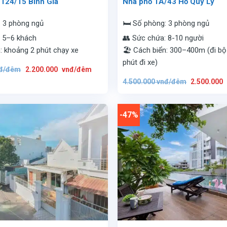
 124/15 Bình Giã
Nhà phố 1A/43 Hồ Quý Ly
: 3 phòng ngủ
🛏️ Số phòng: 3 phòng ngủ
: 5–6 khách
👥 Sức chứa: 8-10 người
n: khoảng 2 phút chạy xe
🏖️ Cách biển: 300–400m (đi bộ 
phút đi xe)
Giá
Giá
đ/đêm
2.200.000
vnđ/đêm
gốc
hiện
Giá
là:
tại
4.500.000
vnđ/đêm
2.500.000
gốc
4.500.000
là:
là:
vnđ/
2.200.000
4.500.000
đêm.
vnđ/
vnđ/
đêm.
đêm.
-47%