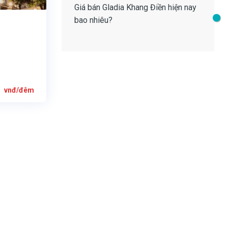
Giá bán Gladia Khang Điền
hiện nay
bao nhiêu?
Giá
0
vnđ/đêm
hiện
tại
0
là:
8.200.000
vnđ/
đêm.