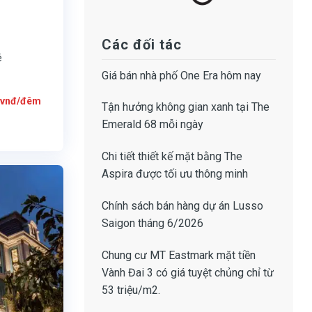
Các đối tác
é
Giá bán
nhà phố One Era
hôm nay
Giá
vnđ/đêm
hiện
Tận hưởng không gian xanh tại
The
tại
là:
Emerald 68
mỗi ngày
5.200.000
vnđ/
đêm.
Chi tiết thiết kế
mặt bằng The
Aspira
được tối ưu thông minh
Chính sách bán hàng dự án Lusso
Saigon
tháng 6/2026
Chung cư MT Eastmark mặt tiền
Vành Đai 3
có giá tuyệt chủng chỉ từ
53 triệu/m2.