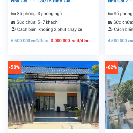
Nhà Gối 1 – 124/15 Bình Giã
Nhà Gối 2 –
🛏️ Số phòng: 3 phòng ngủ
🛏️ Số phòng
👥 Sức chứa: 5–7 khách
👥 Sức chứa
🏖️ Cách biển: khoảng 2 phút chạy xe
🏖️ Cách biể
Giá
Giá
6.500.000
vnđ/đêm
3.000.000
vnđ/đêm
4.500.000
vn
gốc
hiện
là:
tại
6.500.000
là:
vnđ/
3.000.000
đêm.
vnđ/
đêm.
-58%
-62%