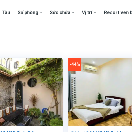
g Tàu
Số phòng
Sức chứa
Vị trí
Resort ven b
-44%