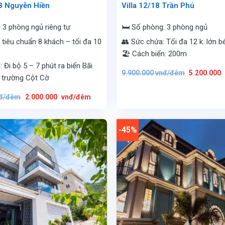
B Nguyễn Hiền
Villa 12/18 Trần Phú
: 3 phòng ngủ riêng tư
🛏️ Số phòng: 3 phòng ngủ
 tiêu chuẩn 8 khách – tối đa 10
👥 Sức chứa: Tối đa 12 k. lớn b
🏖️ Cách biển: 200m
: Đi bộ 5 – 7 phút ra biển Bãi
Giá
9.900.000
vnđ/đêm
5.200.000
gốc
 trường Cột Cờ
là:
9.900.000
Giá
Giá
vnđ/
đ/đêm
2.000.000
vnđ/đêm
gốc
hiện
đêm.
là:
tại
5.200.000
là:
vnđ/
2.000.000
đêm.
vnđ/
-45%
đêm.