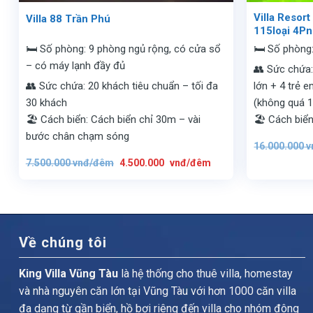
Villa Resor
Villa 88 Trần Phú
115loại 4Pn
🛏️ Số phòng: 9 phòng ngủ rộng, có cửa sổ
🛏️ Số phòng
– có máy lạnh đầy đủ
👥 Sức chứa:
👥 Sức chứa: 20 khách tiêu chuẩn – tối đa
lớn + 4 trẻ 
30 khách
(không quá 1
🏖️ Cách biển: Cách biển chỉ 30m – vài
🏖️ Cách biển:
bước chân chạm sóng
16.000.000
v
Giá
Giá
7.500.000
vnđ/đêm
4.500.000
vnđ/đêm
gốc
hiện
là:
tại
7.500.000
là:
vnđ/
4.500.000
đêm.
vnđ/
đêm.
Về chúng tôi
King Villa Vũng Tàu
là hệ thống cho thuê villa, homestay
và nhà nguyên căn lớn tại Vũng Tàu với hơn 1000 căn villa
đa dạng từ gần biển, hồ bơi riêng đến villa cho nhóm đông