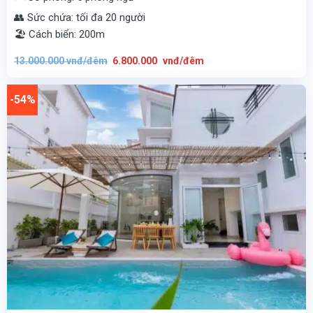
👥 Sức chứa: tối đa 20 người
🏖️ Cách biển: 200m
Giá
Giá
13.000.000
vnđ/đêm
6.800.000
vnđ/đêm
gốc
hiện
là:
tại
13.000.000
là:
vnđ/
6.800.000
-54%
đêm.
vnđ/
đêm.