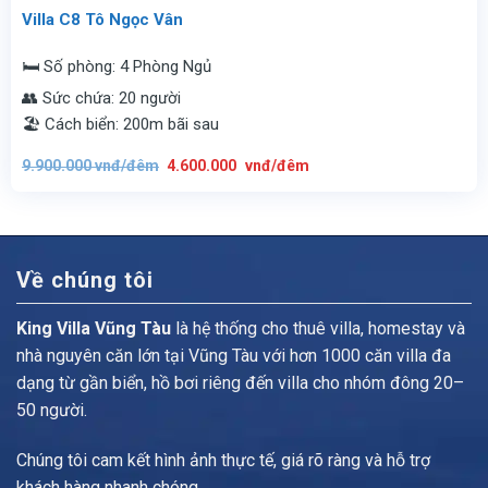
Villa C8 Tô Ngọc Vân
🛏️ Số phòng: 4 Phòng Ngủ
👥 Sức chứa: 20 người
🏖️ Cách biển: 200m bãi sau
Giá
Giá
9.900.000
vnđ/đêm
4.600.000
vnđ/đêm
gốc
hiện
là:
tại
9.900.000
là:
vnđ/
4.600.000
đêm.
vnđ/
đêm.
Về chúng tôi
King Villa Vũng Tàu
là hệ thống cho thuê villa, homestay và
nhà nguyên căn lớn tại Vũng Tàu với hơn 1000 căn villa đa
dạng từ gần biển, hồ bơi riêng đến villa cho nhóm đông 20–
50 người.
Chúng tôi cam kết hình ảnh thực tế, giá rõ ràng và hỗ trợ
khách hàng nhanh chóng.