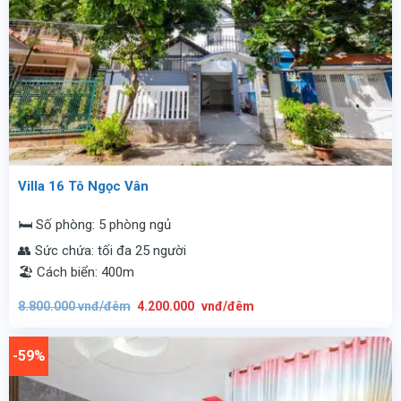
Villa 16 Tô Ngọc Vân
🛏️ Số phòng: 5 phòng ngủ
👥 Sức chứa: tối đa 25 người
🏖️ Cách biển: 400m
Giá
Giá
8.800.000
vnđ/đêm
4.200.000
vnđ/đêm
gốc
hiện
là:
tại
8.800.000
là:
vnđ/
4.200.000
-59%
đêm.
vnđ/
đêm.