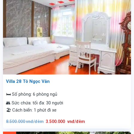
Villa 28 Tô Ngọc Vân
🛏️ Số phòng: 6 phòng ngủ
👥 Sức chứa: tối đa: 30 người
🏖️ Cách biển: 1 phút đi xe
Giá
Giá
8.500.000
vnđ/đêm
3.500.000
vnđ/đêm
gốc
hiện
là:
tại
8.500.000
là:
vnđ/
3.500.000