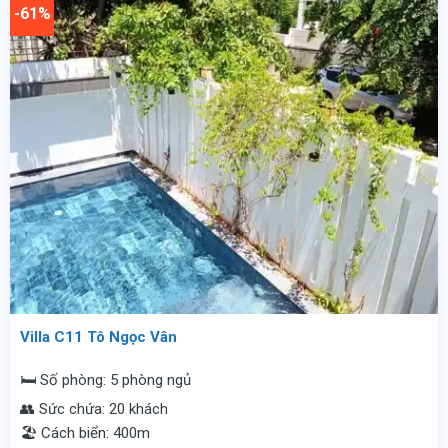
-61%
đêm.
vnđ/
đêm.
Villa C11 Tô Ngọc Vân
🛏️ Số phòng: 5 phòng ngủ
👥 Sức chứa: 20 khách
🏖️ Cách biển: 400m