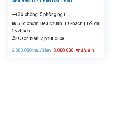
Nhà phố 1/2 Phan Bội Châu
🛏️ Số phòng: 5 phòng ngủ
👥 Sức chứa: Tiêu chuẩn: 10 khách | Tối đa:
15 khách
🏖️ Cách biển: 2 phút đi xe
Giá
Giá
6.000.000
vnđ/đêm
3.000.000
vnđ/đêm
gốc
hiện
là:
tại
6.000.000
là:
vnđ/
3.000.000
đêm.
vnđ/
đêm.