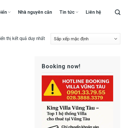
iển
Nhà nguyên căn
Tin tức
Liên hệ
iển thị kết quả duy nhất
Booking now!