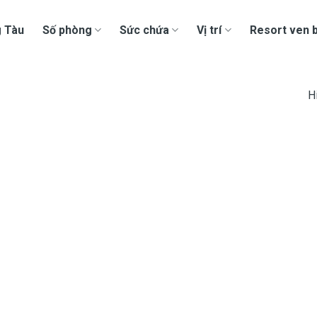
g Tàu
Số phòng
Sức chứa
Vị trí
Resort ven b
H