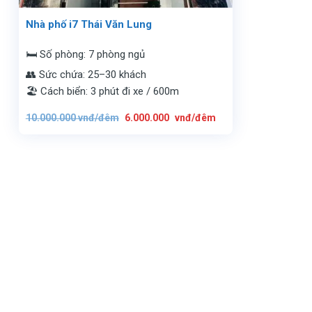
Nhà phố i7 Thái Văn Lung
🛏️ Số phòng: 7 phòng ngủ
👥 Sức chứa: 25–30 khách
🏖️ Cách biển: 3 phút đi xe / 600m
Giá
Giá
10.000.000
vnđ/đêm
6.000.000
vnđ/đêm
gốc
hiện
là:
tại
10.000.000
là:
vnđ/
6.000.000
đêm.
vnđ/
đêm.