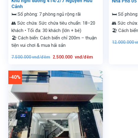
Khu nghĩ dưỡng 414/2/7 Nguyễn Hữu
Nhà Phố 05
Cảnh
🛏️ Số phòng: 7 phòng ngủ rộng rãi
🛏️ Số phòng
👥 Sức chứa: Sức chứa tiêu chuẩn: 18–20
👥 Sức chứa:
khách • Tối đa: 30 khách (lớn + bé)
🏖️ Cách biể
🏖️ Cách biển: Cách biển chỉ 200m – thuận
12.000.000
v
tiện vui chơi & mua hải sản
Giá
Giá
7.500.000
vnđ/đêm
2.500.000
vnđ/đêm
gốc
hiện
là:
tại
7.500.000
là:
vnđ/
2.500.000
đêm.
vnđ/
-40%
đêm.