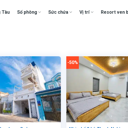
g Tàu
Số phòng
Sức chứa
Vị trí
Resort ven b
-50%