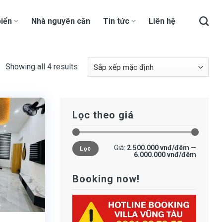
iển
Nhà nguyên căn
Tin tức
Liên hệ
Showing all 4 results
Lọc theo giá
Giá
Giá
Giá:
2.500.000 vnđ/đêm
—
Lọc
tối
tối
6.000.000 vnđ/đêm
thiểu
đa
Booking now!