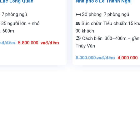
 Lạc Long Quân
Nhà phố 8 Lê Thanh Nghị
: 7 phòng ngủ.
🛏️ Số phòng: 7 phòng ngủ
 35 người lớn + nhỏ
👥 Sức chứa: Tiêu chuẩn: 15 khá
n: 600m
30 khách
🏖️ Cách biển: 300–400m – gần
Giá
Giá
nđ/đêm
5.800.000
vnđ/đêm
gốc
hiện
Thùy Vân
là:
tại
12.000.000
là:
Giá
vnđ/
5.800.000
8.000.000
vnđ/đêm
4.000.000
gốc
đêm.
vnđ/
là:
đêm.
8.000.000
vnđ/
đêm.