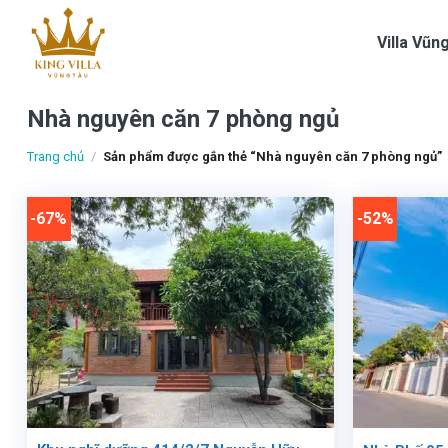
Skip
to
Villa Vũn
content
Nhà nguyên căn 7 phòng ngủ
Trang chủ
/
Sản phẩm được gắn thẻ “Nhà nguyên căn 7 phòng ngủ”
-67%
-52%