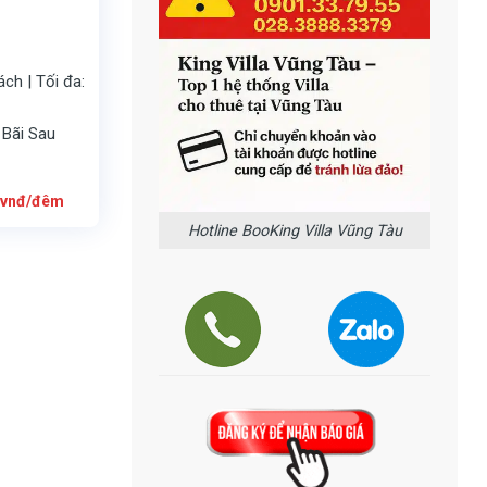
ch | Tối đa:
 Bãi Sau
Giá
vnđ/đêm
hiện
tại
Hotline BooKing Villa Vũng Tàu
là:
4.000.000
vnđ/
đêm.