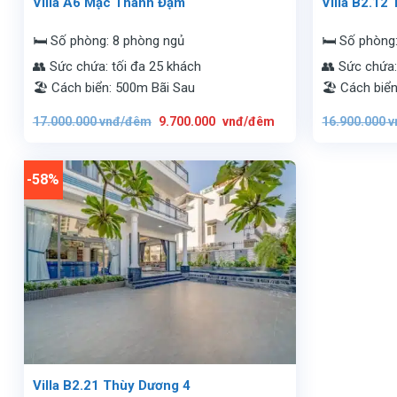
Villa A6 Mạc Thanh Đạm
Villa B2.12
🛏️ Số phòng: 8 phòng ngủ
🛏️ Số phòng
👥 Sức chứa: tối đa 25 khách
👥 Sức chứa:
🏖️ Cách biển: 500m Bãi Sau
🏖️ Cách biể
Giá
Giá
17.000.000
vnđ/đêm
9.700.000
vnđ/đêm
16.900.000
v
gốc
hiện
là:
tại
17.000.000
là:
vnđ/
9.700.000
đêm.
vnđ/
-58%
đêm.
Villa B2.21 Thùy Dương 4