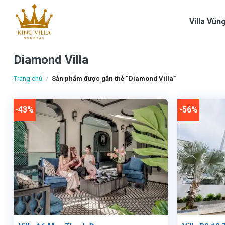
Skip
to
Villa Vũn
content
Diamond Villa
Trang chủ
/
Sản phẩm được gắn thẻ “Diamond Villa”
-43%
-56%