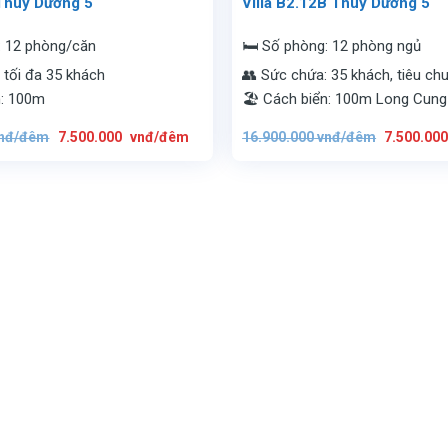
 Thùy Dương 5
Villa B2.12B Thùy Dương 5
: 12 phòng/căn
🛏️ Số phòng: 12 phòng ngủ
 tối đa 35 khách
👥 Sức chứa: 35 khách, tiêu ch
n: 100m
🏖️ Cách biển: 100m Long Cung
Giá
Giá
Giá
nđ/đêm
7.500.000
vnđ/đêm
16.900.000
vnđ/đêm
7.500.00
gốc
hiện
gốc
là:
tại
là:
16.900.000
là:
16.900.00
vnđ/
7.500.000
vnđ/
đêm.
vnđ/
đêm.
đêm.