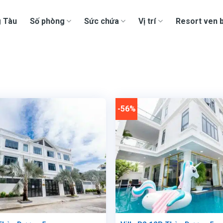
g Tàu
Số phòng
Sức chứa
Vị trí
Resort ven b
-56%