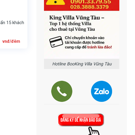
uẩn 15 khách
Giá
0
vnđ/đêm
hiện
tại
0
là:
7.500.000
vnđ/
đêm.
Hotline BooKing Villa Vũng Tàu