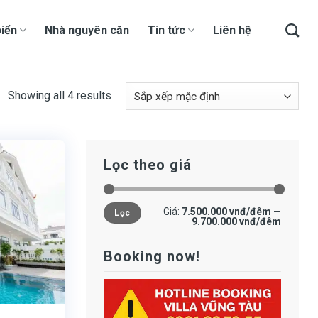
iển
Nhà nguyên căn
Tin tức
Liên hệ
Showing all 4 results
Lọc theo giá
Giá
Giá
Giá:
7.500.000 vnđ/đêm
—
Lọc
tối
tối
9.700.000 vnđ/đêm
thiểu
đa
Booking now!