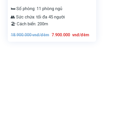
🛏️ Số phòng: 11 phòng ngủ
👥 Sức chứa: tối đa 45 người
🏖️ Cách biển: 200m
Giá
Giá
18.900.000
vnđ/đêm
7.900.000
vnđ/đêm
gốc
hiện
là:
tại
18.900.000
là:
vnđ/
7.900.000
đêm.
vnđ/
đêm.