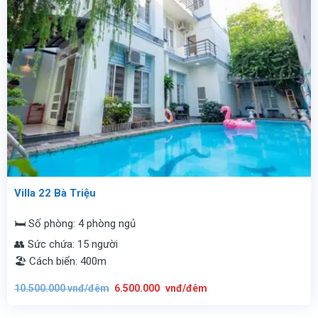
Villa 22 Bà Triệu
🛏️ Số phòng: 4 phòng ngủ
👥 Sức chứa: 15 người
🏖️ Cách biển: 400m
Giá
Giá
10.500.000
vnđ/đêm
6.500.000
vnđ/đêm
gốc
hiện
là:
tại
10.500.000
là:
vnđ/
6.500.000