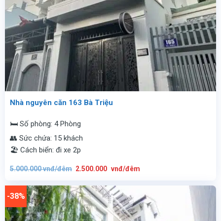
Nhà nguyên căn 163 Bà Triệu
🛏️ Số phòng: 4 Phòng
👥 Sức chứa: 15 khách
🏖️ Cách biển: đi xe 2p
Giá
Giá
5.000.000
vnđ/đêm
2.500.000
vnđ/đêm
gốc
hiện
là:
tại
5.000.000
là:
vnđ/
2.500.000
-38%
đêm.
vnđ/
đêm.