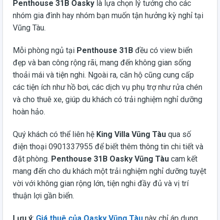
Penthouse 31B Oasky
là lựa chọn lý tưởng cho các
nhóm gia đình hay nhóm bạn muốn tận hưởng kỳ nghỉ tại
Vũng Tàu.
Mỗi phòng ngủ tại
Penthouse 31B
đều có view biển
đẹp và ban công rộng rãi, mang đến không gian sống
thoải mái và tiện nghi. Ngoài ra, căn hộ cũng cung cấp
các tiện ích như hồ bơi, các dịch vụ phụ trợ như rửa chén
và cho thuê xe, giúp du khách có trải nghiệm nghỉ dưỡng
hoàn hảo.
Quý khách có thể liên hệ
King Villa Vũng Tàu
qua số
điện thoại 0901337955 để biết thêm thông tin chi tiết và
đặt phòng.
Penthouse 31B Oasky Vũng Tàu
cam kết
mang đến cho du khách một trải nghiệm nghỉ dưỡng tuyệt
vời với không gian rộng lớn, tiện nghi đầy đủ và vị trí
thuận lợi gần biển.
Lưu ý
:
Giá thuê của Oasky Vũng Tàu
này chỉ áp dụng