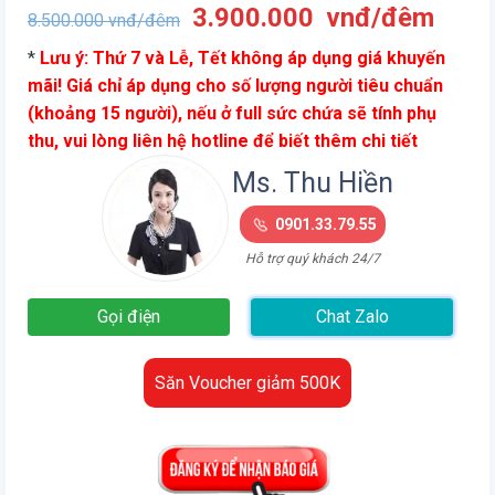
Giá
Giá
3.900.000
vnđ/đêm
8.500.000
vnđ/đêm
gốc
hiện
*
Lưu ý: Thứ 7 và Lễ, Tết không áp dụng giá khuyến
là:
tại
mãi! Giá chỉ áp dụng cho số lượng người tiêu chuẩn
8.500.000
là:
(khoảng 15 người), nếu ở full sức chứa sẽ tính phụ
vnđ/
3.90
thu, vui lòng liên hệ hotline để biết thêm chi tiết
đêm.
vnđ/
đêm.
Ms. Thu Hiền
0901.33.79.55
Hỗ trợ quý khách 24/7
Gọi điện
Chat Zalo
Săn Voucher giảm 500K