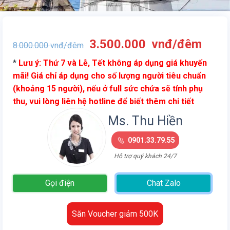
Giá
Giá
3.500.000
vnđ/đêm
8.000.000
vnđ/đêm
gốc
hiện
*
Lưu ý: Thứ 7 và Lễ, Tết không áp dụng giá khuyến
là:
tại
mãi! Giá chỉ áp dụng cho số lượng người tiêu chuẩn
8.000.000
là:
(khoảng 15 người), nếu ở full sức chứa sẽ tính phụ
vnđ/
3.50
thu, vui lòng liên hệ hotline để biết thêm chi tiết
đêm.
vnđ/
đêm.
Ms. Thu Hiền
0901.33.79.55
Hỗ trợ quý khách 24/7
Gọi điện
Chat Zalo
Săn Voucher giảm 500K