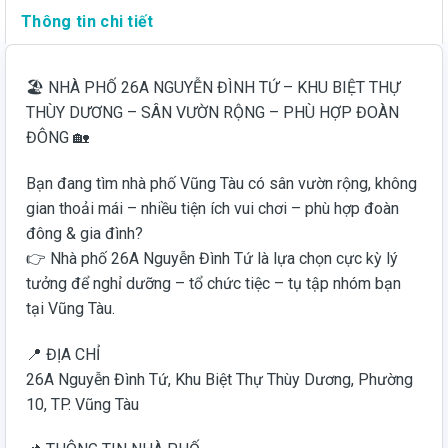
Thông tin chi tiết
🏖️ NHÀ PHỐ 26A NGUYỄN ĐÌNH TỨ – KHU BIỆT THỰ
THÙY DƯƠNG – SÂN VƯỜN RỘNG – PHÙ HỢP ĐOÀN
ĐÔNG 🏡
Bạn đang tìm nhà phố Vũng Tàu có sân vườn rộng, không
gian thoải mái – nhiều tiện ích vui chơi – phù hợp đoàn
đông & gia đình?
👉 Nhà phố 26A Nguyễn Đình Tứ là lựa chọn cực kỳ lý
tưởng để nghỉ dưỡng – tổ chức tiệc – tụ tập nhóm bạn
tại Vũng Tàu.
📍 ĐỊA CHỈ
26A Nguyễn Đình Tứ, Khu Biệt Thự Thùy Dương, Phường
10, TP. Vũng Tàu