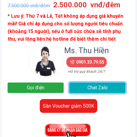
Giá
Giá
2.500.000
vnđ/đêm
7.500.000
vnđ/đêm
gốc
hiện
*
Lưu ý: Thứ 7 và Lễ, Tết không áp dụng giá khuyến
là:
tại
mãi! Giá chỉ áp dụng cho số lượng người tiêu chuẩn
7.500.000
là:
(khoảng 15 người), nếu ở full sức chứa sẽ tính phụ
vnđ/
2.50
thu, vui lòng liên hệ hotline để biết thêm chi tiết
đêm.
vnđ/
đêm.
Ms. Thu Hiền
0901.33.79.55
Hỗ trợ quý khách 24/7
Gọi điện
Chat Zalo
Săn Voucher giảm 500K