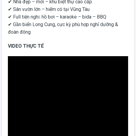
✔ Nhà đẹp – mới – khu biệt thự cao cấp
✔ Sân vườn lớn – hiếm có tại Vũng Tàu
✔ Full tiện nghi: hồ bơi – karaoke – bida – BBQ
✔ Gần biển Long Cung, cực kỳ phù hợp nghỉ dưỡng &
đoàn đông
VIDEO THỰC TẾ