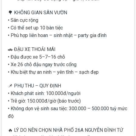
🌳 KHÔNG GIAN SÂN VƯỜN
• Sân cực rộng
• Có thể set up 10 bàn tiệc
• Phù hợp liên hoan – sinh nhật – party gia đình
🚗 ĐẬU XE THOẢI MÁI
• Đậu được xe 5–7–16 chỗ
• Xe 26 chỗ đậu ngay trước cổng
• Khu biệt thự an ninh – yên tĩnh – sạch đẹp
📌 PHỤ THU – QUY ĐỊNH
• Khách phát sinh: 100.000đ/người
• Trễ giờ: 150.000đ/giờ (báo trước)
• Không dọn vệ sinh sau tiệc: 300.000 – 500.000 tuỳ mức
độ
🔥 LÝ DO NÊN CHỌN NHÀ PHỐ 26A NGUYỄN ĐÌNH TỨ