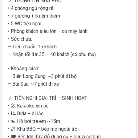
📌 THÔNG TIN NHÀ PHỐ
• 4 phòng ngủ rộng rãi
• 7 giường + 5 nệm thêm
• 5 WC tiện nghi
• Phòng khách siêu lớn – có máy lạnh
• Sức chứa:
– Tiêu chuẩn: 15 khách
– Nhận tối đa: 35 – 40 khách (có phụ thu)
• Khoảng cách:
– Biển Long Cung: ~3 phút đi bộ
– Bãi Sau: ~7 phút đi xe
🎉 TIỆN NGHI GIẢI TRÍ – SINH HOẠT
• 🎤 Karaoke xịn sò
• 🎱 Bida + bi lắc
• 🏊 Hồ bơi trẻ em ~15m
• 🍖 Khu BBQ – bếp mở ngoài trời
• 🍽️ Bếp lớn đầy đủ dụng cụ + gia vị cơ bản