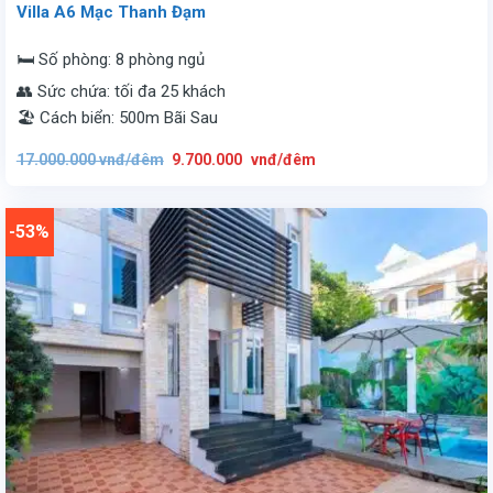
Villa A6 Mạc Thanh Đạm
🛏️ Số phòng: 8 phòng ngủ
👥 Sức chứa: tối đa 25 khách
🏖️ Cách biển: 500m Bãi Sau
Giá
Giá
17.000.000
vnđ/đêm
9.700.000
vnđ/đêm
gốc
hiện
là:
tại
17.000.000
là:
vnđ/
9.700.000
đêm.
vnđ/
-53%
đêm.