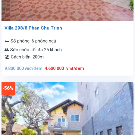
Villa 298/8 Phan Chu Trinh
🛏️ Số phòng: 6 phòng ngủ
👥 Sức chứa: tối đa 25 khách
🏖️ Cách biển: 200m
Giá
Giá
9.800.000
vnđ/đêm
4.600.000
vnđ/đêm
gốc
hiện
là:
tại
9.800.000
là:
vnđ/
4.600.000
đêm.
vnđ/
-56%
đêm.