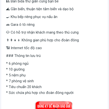
🎱 Bàn bida thư giãn cùng bạn bè
🌊 Gần biển, thuận tiện tắm biển và dạo bộ
🍳 Khu bếp riêng phục vụ nấu ăn
🚗 Gara ô tô riêng
🐶 Có hỗ trợ nhận khách mang theo thú cưng
👨‍👩‍👧‍👦 Không gian phù hợp cho đoàn đông
📶 Internet tốc độ cao
### Thông tin lưu trú
* 6 phòng ngủ
* 10 giường
* 5 nệm phụ
* 7 phòng vệ sinh
* Tiêu chuẩn 20 khách
* Sức chứa phù hợp cho đoàn đông người