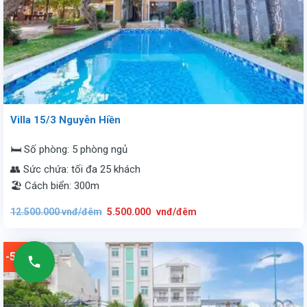
Villa 15/3 Nguyễn Hiền
🛏️ Số phòng: 5 phòng ngủ
👥 Sức chứa: tối đa 25 khách
🏖️ Cách biển: 300m
Giá
Giá
12.500.000
vnđ/đêm
5.500.000
vnđ/đêm
gốc
hiện
là:
tại
12.500.000
là:
vnđ/
5.500.000
đêm.
vnđ/
-59%
đêm.