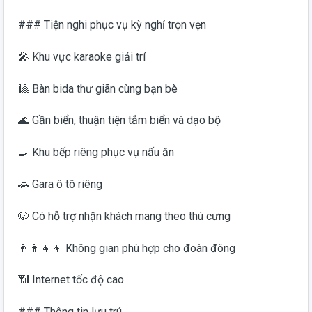
### Tiện nghi phục vụ kỳ nghỉ trọn vẹn
🎤 Khu vực karaoke giải trí
🎱 Bàn bida thư giãn cùng bạn bè
🌊 Gần biển, thuận tiện tắm biển và dạo bộ
🍳 Khu bếp riêng phục vụ nấu ăn
🚗 Gara ô tô riêng
🐶 Có hỗ trợ nhận khách mang theo thú cưng
👨‍👩‍👧‍👦 Không gian phù hợp cho đoàn đông
📶 Internet tốc độ cao
### Thông tin lưu trú