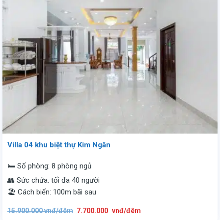
Villa 04 khu biệt thự Kim Ngân
🛏️ Số phòng: 8 phòng ngủ
👥 Sức chứa: tối đa 40 người
🏖️ Cách biển: 100m bãi sau
Giá
Giá
15.900.000
vnđ/đêm
7.700.000
vnđ/đêm
gốc
hiện
là:
tại