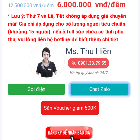
Giá
Giá
6.000.000
vnđ/đêm
12.500.000
vnđ/đêm
gốc
hiện
*
Lưu ý: Thứ 7 và Lễ, Tết không áp dụng giá khuyến
là:
tại
mãi! Giá chỉ áp dụng cho số lượng người tiêu chuẩn
12.500.000
là:
(khoảng 15 người), nếu ở full sức chứa sẽ tính phụ
vnđ/
6.0
thu, vui lòng liên hệ hotline để biết thêm chi tiết
đêm.
vnđ
đêm
Ms. Thu Hiền
0901.33.79.55
Hỗ trợ quý khách 24/7
Gọi điện
Chat Zalo
Săn Voucher giảm 500K