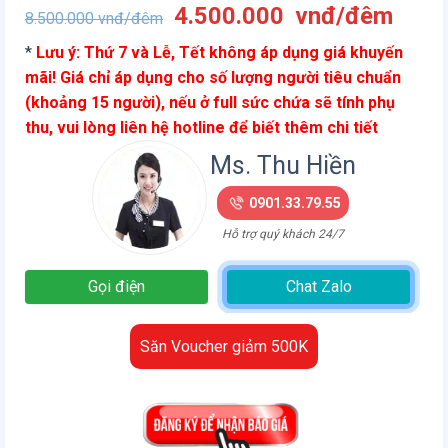
Giá
Giá
4.500.000
vnđ/đêm
8.500.000
vnđ/đêm
gốc
hiện
*
Lưu ý: Thứ 7 và Lễ, Tết không áp dụng giá khuyến
là:
tại
mãi! Giá chỉ áp dụng cho số lượng người tiêu chuẩn
8.500.000
là:
(khoảng 15 người), nếu ở full sức chứa sẽ tính phụ
vnđ/
4.50
thu, vui lòng liên hệ hotline để biết thêm chi tiết
đêm.
vnđ/
đêm.
Ms. Thu Hiền
0901.33.79.55
Hỗ trợ quý khách 24/7
Gọi điện
Chat Zalo
Săn Voucher giảm 500K