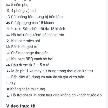
🛌 5 nệm phụ
🚿 4 phòng vệ sinh
🛁 Có phòng tắm trang bị bồn tắm
👥 Giá áp dụng cho 18 khách
👨‍👩‍👧‍👦 Sức chứa tối đa 18 khách
🏊 Hồ bơi riêng 40m² có thác nước
🎤 Karaoke miễn phí
🎱 Bàn bida giải trí
💺 Ghế massage thư giãn
🍖 Khu vực BBQ cạnh hồ bơi
🚗 Đậu được từ 2 – 5 ô tô
🛵 Miễn phí 1 xe máy sử dụng trong thời gian lưu trú
🍳 Bếp đầy đủ dụng cụ nấu ăn và gia vị cơ bản
Lưu ý
❌ Không nhận thú cưng
⏰ Hỗ trợ check-in sớm nếu villa không có khách trước đó
Video thực tế