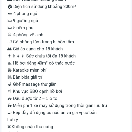
🏠 Diện tích sử dụng khoảng 300m²
🛏️ 4 phòng ngủ
🛌 9 giường ngủ
🛌 5 nệm phụ
🚿 4 phòng vệ sinh
🛁 Có phòng tắm trang bị bồn tắm
👥 Giá áp dụng cho 18 khách
👨‍👩‍👧‍👦 Sức chứa tối đa 18 khách
🏊 Hồ bơi riêng 40m² có thác nước
🎤 Karaoke miễn phí
🎱 Bàn bida giải trí
💺 Ghế massage thư giãn
🍖 Khu vực BBQ cạnh hồ bơi
🚗 Đậu được từ 2 – 5 ô tô
🛵 Miễn phí 1 xe máy sử dụng trong thời gian lưu trú
🍳 Bếp đầy đủ dụng cụ nấu ăn và gia vị cơ bản
Lưu ý
❌ Không nhận thú cưng