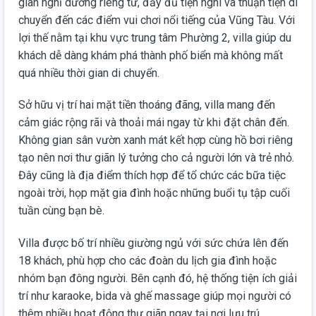
gian nghỉ dưỡng riêng tư, đầy đủ tiện nghi và thuận tiện di
chuyển đến các điểm vui chơi nổi tiếng của Vũng Tàu. Với
lợi thế nằm tại khu vực trung tâm Phường 2, villa giúp du
khách dễ dàng khám phá thành phố biển mà không mất
quá nhiều thời gian di chuyển.
Sở hữu vị trí hai mặt tiền thoáng đãng, villa mang đến
cảm giác rộng rãi và thoải mái ngay từ khi đặt chân đến.
Không gian sân vườn xanh mát kết hợp cùng hồ bơi riêng
tạo nên nơi thư giãn lý tưởng cho cả người lớn và trẻ nhỏ.
Đây cũng là địa điểm thích hợp để tổ chức các bữa tiệc
ngoài trời, họp mặt gia đình hoặc những buổi tụ tập cuối
tuần cùng bạn bè.
Villa được bố trí nhiều giường ngủ với sức chứa lên đến
18 khách, phù hợp cho các đoàn du lịch gia đình hoặc
nhóm bạn đông người. Bên cạnh đó, hệ thống tiện ích giải
trí như karaoke, bida và ghế massage giúp mọi người có
thêm nhiều hoạt động thư giãn ngay tại nơi lưu trú.