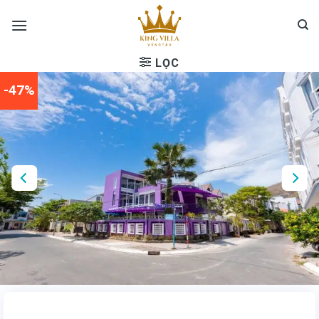
Skip
to
content
LỌC
-47%