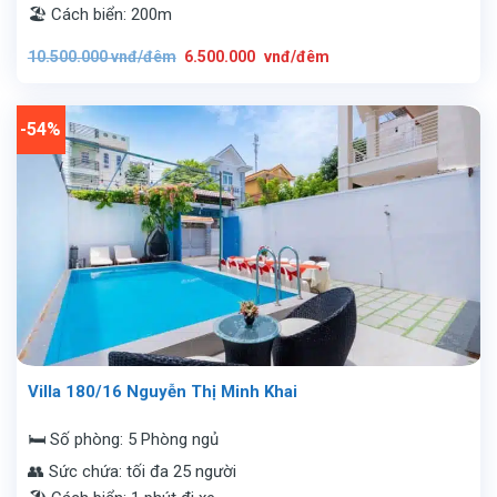
🏖️ Cách biển: 200m
Giá
Giá
10.500.000
vnđ/đêm
6.500.000
vnđ/đêm
gốc
hiện
là:
tại
10.500.000
là:
vnđ/
6.500.000
đêm.
vnđ/
-54%
đêm.
Villa 180/16 Nguyễn Thị Minh Khai
🛏️ Số phòng: 5 Phòng ngủ
👥 Sức chứa: tối đa 25 người