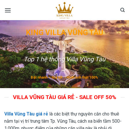
Skip
to
content
KING VILLA VŨNG TÀU
Top 1 hệ thống Villa Vũng Tàu
Đặt nhanh – Giá tốt – Hình ảnh thật 100%
VILLA VŨNG TÀU GIÁ RẺ - SALE OFF 50%
Villa Vũng Tàu giá rẻ
là các biệt thự nguyên căn cho thuê
nằm tại vị trí trung tâm Tp. Vũng Tàu, cách xa biển tầm 500-
1.000m, nhược điểm của những căn villa này là phải di