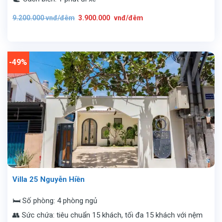
Giá
Giá
9.200.000
vnđ/đêm
3.900.000
vnđ/đêm
gốc
hiện
là:
tại
9.200.000
là:
vnđ/
3.900.000
đêm.
vnđ/
đêm.
-49%
Villa 25 Nguyễn Hiền
🛏️ Số phòng: 4 phòng ngủ
👥 Sức chứa: tiêu chuẩn 15 khách, tối đa 15 khách với nệm