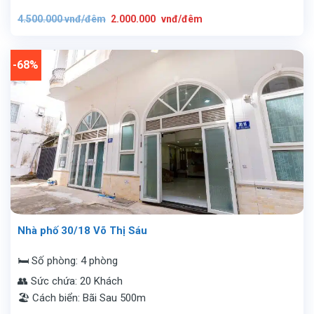
Giá
Giá
4.500.000
vnđ/đêm
2.000.000
vnđ/đêm
gốc
hiện
là:
tại
4.500.000
là:
vnđ/
2.000.000
đêm.
vnđ/
-68%
đêm.
Nhà phố 30/18 Võ Thị Sáu
🛏️ Số phòng: 4 phòng
👥 Sức chứa: 20 Khách
🏖️ Cách biển: Bãi Sau 500m