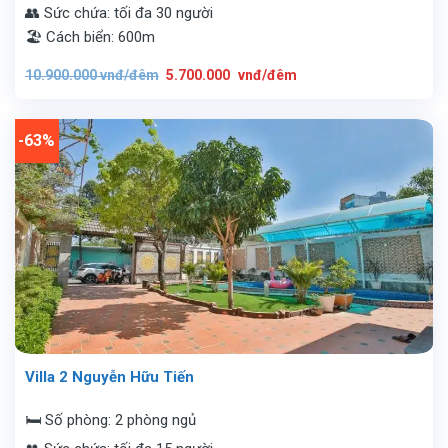
👥 Sức chứa: tối đa 30 người
🏖️ Cách biển: 600m
Giá
Giá
10.900.000
vnđ/đêm
5.700.000
vnđ/đêm
gốc
hiện
là:
tại
10.900.000
là:
vnđ/
5.700.000
đêm.
vnđ/
-63%
đêm.
Villa 2 Nguyễn Hữu Tiến
🛏️ Số phòng: 2 phòng ngủ