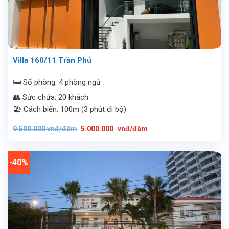
Villa 160/11 Trần Phú
🛏️ Số phòng: 4 phòng ngủ
👥 Sức chứa: 20 khách
🏖️ Cách biển: 100m (3 phút đi bộ)
Giá
Giá
9.500.000
vnđ/đêm
5.000.000
vnđ/đêm
gốc
hiện
là:
tại
9.500.000
là:
vnđ/
5.000.000
đêm.
vnđ/
-40%
đêm.