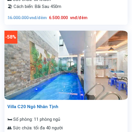
🏖️ Cách biển: Bãi Sau 450m
Giá
Giá
16.000.000
vnđ/đêm
6.500.000
vnđ/đêm
gốc
hiện
là:
tại
16.000.000
là:
vnđ/
6.500.000
đêm.
vnđ/
-58%
đêm.
Villa C20 Ngô Nhân Tịnh
🛏️ Số phòng: 11 phòng ngủ
👥 Sức chứa: tối đa 40 người