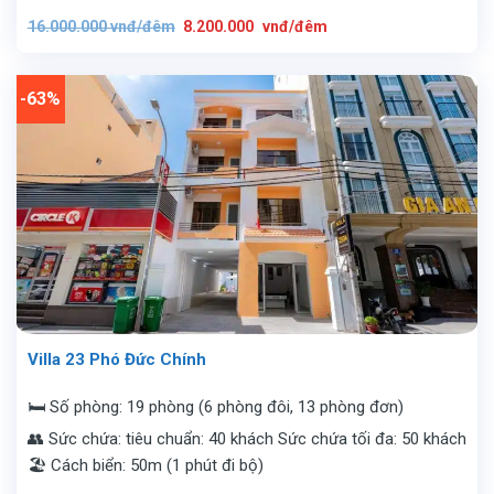
Giá
Giá
16.000.000
vnđ/đêm
8.200.000
vnđ/đêm
gốc
hiện
là:
tại
16.000.000
là:
vnđ/
8.200.000
đêm.
vnđ/
-63%
đêm.
Villa 23 Phó Đức Chính
🛏️ Số phòng: 19 phòng (6 phòng đôi, 13 phòng đơn)
👥 Sức chứa: tiêu chuẩn: 40 khách Sức chứa tối đa: 50 khách
🏖️ Cách biển: 50m (1 phút đi bộ)