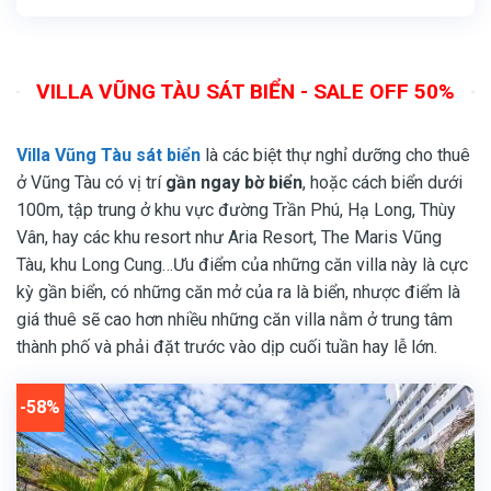
là:
tại
12.700.000
là:
vnđ/
6.500.000
đêm.
vnđ/
đêm.
VILLA VŨNG TÀU SÁT BIỂN - SALE OFF 50%
Villa Vũng Tàu sát biển
là các biệt thự nghỉ dưỡng cho thuê
ở Vũng Tàu có vị trí
gần ngay bờ biển
, hoặc cách biển dưới
100m, tập trung ở khu vực đường Trần Phú, Hạ Long, Thùy
Vân, hay các khu resort như Aria Resort, The Maris Vũng
Tàu, khu Long Cung…Ưu điểm của những căn villa này là cực
kỳ gần biển, có những căn mở của ra là biển, nhược điểm là
giá thuê sẽ cao hơn nhiều những căn villa nằm ở trung tâm
thành phố và phải đặt trước vào dịp cuối tuần hay lễ lớn.
-58%