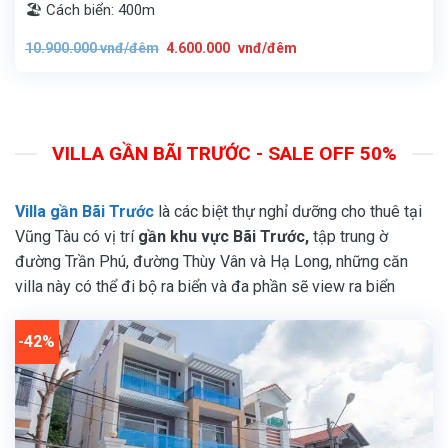
🏖️ Cách biển: 400m
Giá
Giá
10.900.000
vnđ/đêm
4.600.000
vnđ/đêm
gốc
hiện
là:
tại
10.900.000
là:
vnđ/
4.600.000
đêm.
vnđ/
đêm.
VILLA GẦN BÃI TRƯỚC - SALE OFF 50%
Villa gần Bãi Trước
là các biệt thự nghỉ dưỡng cho thuê tại
Vũng Tàu có vị trí
gần khu vực Bãi Trước,
tập trung ờ
đường Trần Phú, đường Thùy Vân và Hạ Long, những căn
villa này có thể đi bộ ra biển và đa phần sẽ view ra biển
-42%