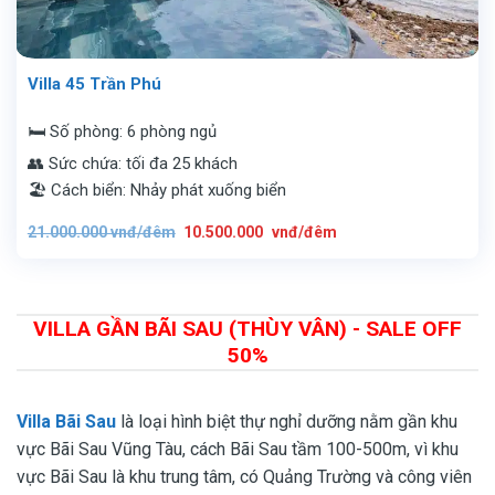
Villa 45 Trần Phú
🛏️ Số phòng: 6 phòng ngủ
👥 Sức chứa: tối đa 25 khách
🏖️ Cách biển: Nhảy phát xuống biển
Giá
Giá
21.000.000
vnđ/đêm
10.500.000
vnđ/đêm
gốc
hiện
là:
tại
21.000.000
là:
vnđ/
10.500.000
đêm.
vnđ/
đêm.
VILLA GẦN BÃI SAU (THÙY VÂN) - SALE OFF
50%
Villa Bãi Sau
là loại hình biệt thự nghỉ dưỡng nằm gần khu
vực Bãi Sau Vũng Tàu, cách Bãi Sau tầm 100-500m, vì khu
vực Bãi Sau là khu trung tâm, có Quảng Trường và công viên