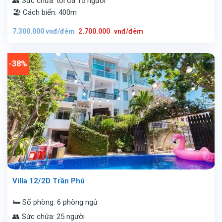
👥 Sức chứa: tối đa 15 người
🏖️ Cách biển: 400m
Giá
Giá
7.300.000
vnđ/đêm
2.700.000
vnđ/đêm
gốc
hiện
là:
tại
7.300.000
là:
vnđ/
2.700.000
đêm.
vnđ/
-38%
đêm.
Villa 12/2D Trần Phú
🛏️ Số phòng: 6 phòng ngủ
👥 Sức chứa: 25 người