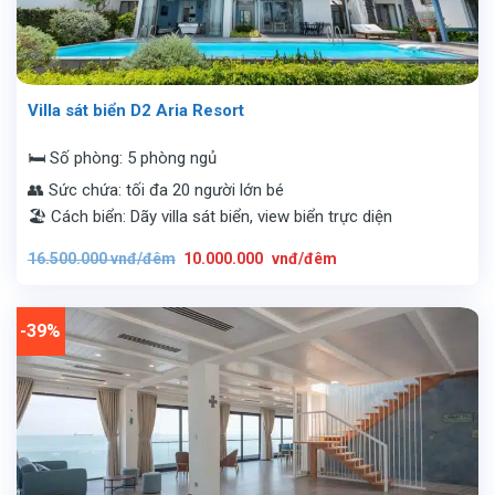
Villa sát biển D2 Aria Resort
🛏️ Số phòng: 5 phòng ngủ
👥 Sức chứa: tối đa 20 người lớn bé
🏖️ Cách biển: Dãy villa sát biển, view biển trực diện
Giá
Giá
16.500.000
vnđ/đêm
10.000.000
vnđ/đêm
gốc
hiện
là:
tại
16.500.000
là:
vnđ/
10.000.000
đêm.
vnđ/
-39%
đêm.