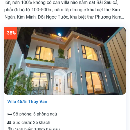
lớn, nên 100% không có căn villa nào nằm sát Bãi Sau cả,
phải đi bộ từ 100-500m, nằm tập trung ở khu biệt thự Kim
Ngân, Kim Minh, Đồi Ngọc Tước, khu biệt thự Phương Nam,..
-38%
Villa 45/5 Thùy Vân
🛏️ Số phòng: 6 phòng ngủ
👥 Sức chứa: 25 khách
🏖️ Cách biển: 100m bãi sau