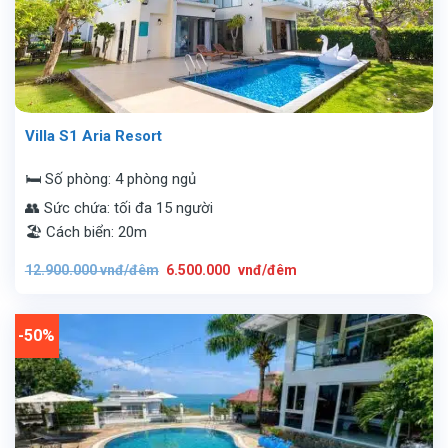
Villa S1 Aria Resort
🛏️ Số phòng: 4 phòng ngủ
👥 Sức chứa: tối đa 15 người
🏖️ Cách biển: 20m
Giá
Giá
12.900.000
vnđ/đêm
6.500.000
vnđ/đêm
gốc
hiện
là:
tại
12.900.000
là:
vnđ/
6.500.000
đêm.
vnđ/
-50%
đêm.