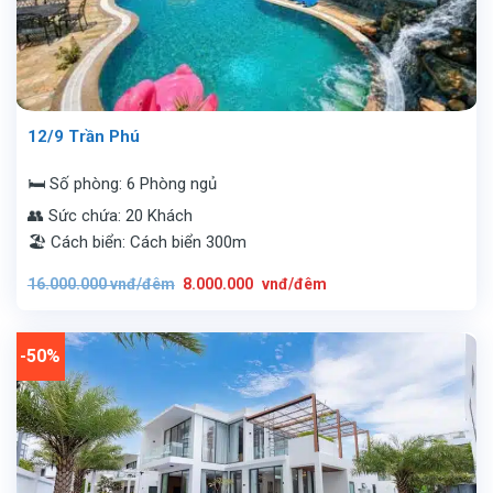
12/9 Trần Phú
🛏️ Số phòng: 6 Phòng ngủ
👥 Sức chứa: 20 Khách
🏖️ Cách biển: Cách biển 300m
Giá
Giá
16.000.000
vnđ/đêm
8.000.000
vnđ/đêm
gốc
hiện
là:
tại
16.000.000
là:
vnđ/
8.000.000
đêm.
vnđ/
-50%
đêm.