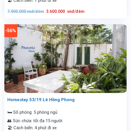
🏖️ Cách biển: 1 phút đi xe
Giá
Giá
7.900.000
vnđ/đêm
3.600.000
vnđ/đêm
gốc
hiện
là:
tại
7.900.000
là:
vnđ/
3.600.000
đêm.
vnđ/
-56%
đêm.
Homestay 53/19 Lê Hồng Phong
🛏️ Số phòng: 5 phòng ngủ
👥 Sức chứa: tối đa 15 người
🏖️ Cách biển: 4 phút đi xe