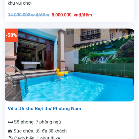
khu vui chơi.
Giá
Giá
14.000.000
vnđ/đêm
8.000.000
vnđ/đêm
gốc
hiện
là:
tại
14.000.000
là:
vnđ/
8.000.000
đêm.
vnđ/
-58%
đêm.
Villa D6 khu Biệt thự Phương Nam
🛏️ Số phòng: 7 phòng ngủ
👥 Sức chứa: tối đa 30 khách
🏖️ Cách biển: 1 phút đi xe