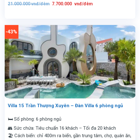
Giá
Giá
21.000.000
vnđ/đêm
7.700.000
vnđ/đêm
gốc
hiện
là:
tại
21.000.000
là:
vnđ/
7.700.000
đêm.
vnđ/
đêm.
-43%
Villa 15 Trần Thượng Xuyên – Đàn Villa 6 phòng ngủ
🛏️ Số phòng: 6 phòng ngủ
👥 Sức chứa: Tiêu chuẩn 16 khách – Tối đa 20 khách
🏖️ Cách biển: chỉ 400m ra biển, gần trung tâm, chợ, quán ăn,