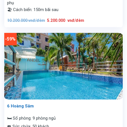
phụ
🏖️ Cách biển: 150m bãi sau
Giá
Giá
10.200.000
vnđ/đêm
5.200.000
vnđ/đêm
gốc
hiện
là:
tại
10.200.000
là:
vnđ/
5.200.000
đêm.
vnđ/
-59%
đêm.
6 Hoàng Sâm
🛏️ Số phòng: 9 phòng ngủ
👥 Sức chứa: 50 khách