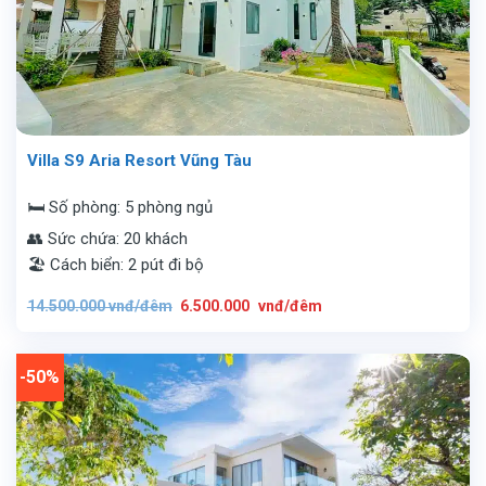
Villa S9 Aria Resort Vũng Tàu
🛏️ Số phòng: 5 phòng ngủ
👥 Sức chứa: 20 khách
🏖️ Cách biển: 2 pút đi bộ
Giá
Giá
14.500.000
vnđ/đêm
6.500.000
vnđ/đêm
gốc
hiện
là:
tại
14.500.000
là:
vnđ/
6.500.000
đêm.
vnđ/
-50%
đêm.