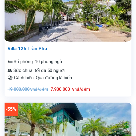
Villa 126 Trần Phú
🛏️ Số phòng: 10 phòng ngủ
👥 Sức chứa: tối đa 50 người
🏖️ Cách biển: Qua đường là biển
Giá
Giá
19.000.000
vnđ/đêm
7.900.000
vnđ/đêm
gốc
hiện
là:
tại
19.000.000
là:
vnđ/
7.900.000
đêm.
vnđ/
-55%
đêm.