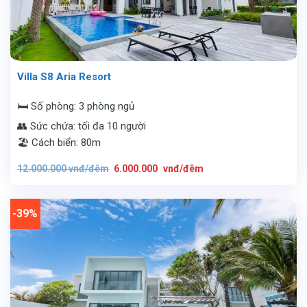
Villa S8 Aria Resort
🛏️ Số phòng: 3 phòng ngủ
👥 Sức chứa: tối đa 10 người
🏖️ Cách biển: 80m
Giá
Giá
12.000.000
vnđ/đêm
6.000.000
vnđ/đêm
gốc
hiện
là:
tại
12.000.000
là:
vnđ/
6.000.000
đêm.
vnđ/
-39%
đêm.