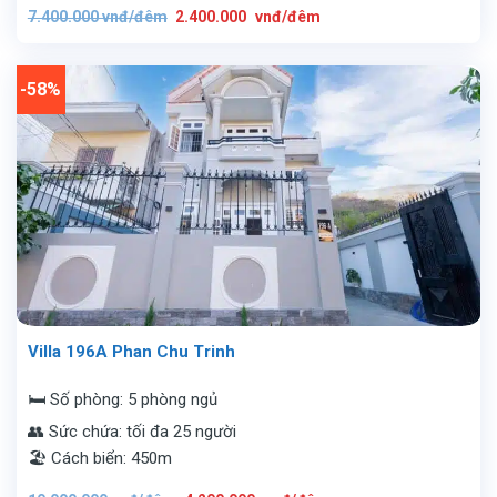
Giá
Giá
7.400.000
vnđ/đêm
2.400.000
vnđ/đêm
gốc
hiện
là:
tại
7.400.000
là:
vnđ/
2.400.000
đêm.
vnđ/
-58%
đêm.
Villa 196A Phan Chu Trinh
🛏️ Số phòng: 5 phòng ngủ
👥 Sức chứa: tối đa 25 người
🏖️ Cách biển: 450m
Giá
Giá