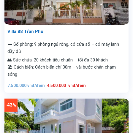
Villa 88 Trần Phú
🛏️ Số phòng: 9 phòng ngủ rộng, có cửa sổ – có máy lạnh
đầy đủ
👥 Sức chứa: 20 khách tiêu chuẩn – tối đa 30 khách
🏖️ Cách biển: Cách biển chỉ 30m – vài bước chân chạm
sóng
Giá
Giá
7.500.000
vnđ/đêm
4.500.000
vnđ/đêm
gốc
hiện
là:
tại
7.500.000
là:
vnđ/
4.500.000
đêm.
vnđ/
-43%
đêm.