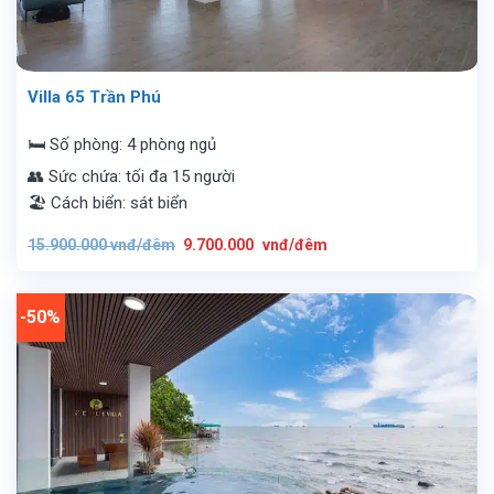
Villa 65 Trần Phú
🛏️ Số phòng: 4 phòng ngủ
👥 Sức chứa: tối đa 15 người
🏖️ Cách biển: sát biển
Giá
Giá
15.900.000
vnđ/đêm
9.700.000
vnđ/đêm
gốc
hiện
là:
tại
15.900.000
là:
vnđ/
9.700.000
đêm.
vnđ/
-50%
đêm.