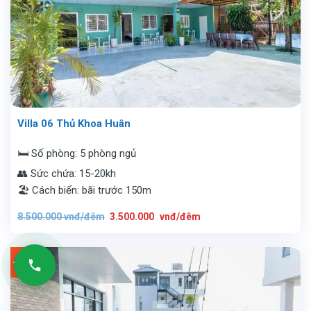
Villa 06 Thủ Khoa Huân
🛏️ Số phòng: 5 phòng ngủ
👥 Sức chứa: 15-20kh
🏖️ Cách biển: bãi trước 150m
Giá
Giá
8.500.000
vnđ/đêm
3.500.000
vnđ/đêm
gốc
hiện
là:
tại
8.500.000
là:
vnđ/
3.500.000
đêm.
vnđ/
-37%
đêm.