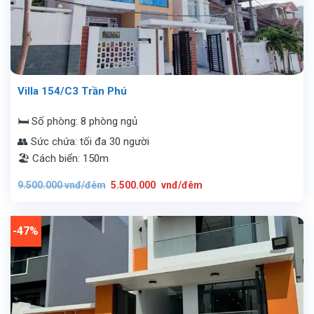
Villa 154/C3 Trần Phú
🛏️ Số phòng: 8 phòng ngủ
👥 Sức chứa: tối đa 30 người
🏖️ Cách biển: 150m
Giá
Giá
9.500.000
vnđ/đêm
5.500.000
vnđ/đêm
gốc
hiện
là:
tại
9.500.000
là:
vnđ/
5.500.000
đêm.
vnđ/
-47%
đêm.