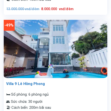
Giá
Giá
13.000.000
vnđ/đêm
8.000.000
vnđ/đêm
gốc
hiện
là:
tại
13.000.000
là:
vnđ/
8.000.000
đêm.
vnđ/
-49%
đêm.
Villa 9 Lê Hồng Phong
🛏️ Số phòng: 6 phòng ngủ
👥 Sức chứa: 30 người
🏖️ Cách biển: 200m bãi sau