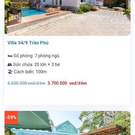
Villa 34/9 Trần Phú
🛏️ Số phòng: 7 phòng ngủ
👥 Sức chứa: 20 lớn + 3 bé
🏖️ Cách biển: 100m
Giá
Giá
6.500.000
vnđ/đêm
3.700.000
vnđ/đêm
gốc
hiện
là:
tại
6.500.000
là:
vnđ/
3.700.000
đêm.
vnđ/
đêm.
-59%