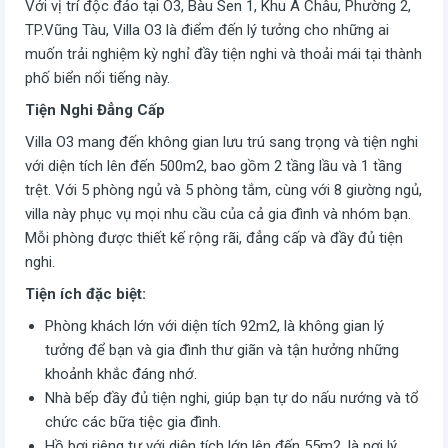
Với vị trí độc đáo tại O3, Bàu Sen 1, Khu Á Châu, Phường 2,
TP.Vũng Tàu, Villa O3 là điểm đến lý tưởng cho những ai
muốn trải nghiệm kỳ nghỉ đầy tiện nghi và thoải mái tại thành
phố biển nổi tiếng này.
Tiện Nghi Đẳng Cấp
Villa O3 mang đến không gian lưu trú sang trọng và tiện nghi
với diện tích lên đến 500m2, bao gồm 2 tầng lầu và 1 tầng
trệt. Với 5 phòng ngủ và 5 phòng tắm, cùng với 8 giường ngủ,
villa này phục vụ mọi nhu cầu của cả gia đình và nhóm bạn.
Mỗi phòng được thiết kế rộng rãi, đẳng cấp và đầy đủ tiện
nghi.
Tiện ích đặc biệt:
Phòng khách lớn với diện tích 92m2, là không gian lý
tưởng để bạn và gia đình thư giãn và tận hưởng những
khoảnh khắc đáng nhớ.
Nhà bếp đầy đủ tiện nghi, giúp bạn tự do nấu nướng và tổ
chức các bữa tiệc gia đình.
Hồ bơi riêng tư với diện tích lớn lên đến 55m2, là nơi lý