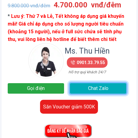
Giá
Giá
4.700.000
vnđ/đêm
9.800.000
vnđ/đêm
gốc
hiện
*
Lưu ý: Thứ 7 và Lễ, Tết không áp dụng giá khuyến
là:
tại
mãi! Giá chỉ áp dụng cho số lượng người tiêu chuẩn
9.800.000
là:
(khoảng 15 người), nếu ở full sức chứa sẽ tính phụ
vnđ/
4.70
thu, vui lòng liên hệ hotline để biết thêm chi tiết
đêm.
vnđ/
đêm.
Ms. Thu Hiền
0901.33.79.55
Hỗ trợ quý khách 24/7
Gọi điện
Chat Zalo
Săn Voucher giảm 500K